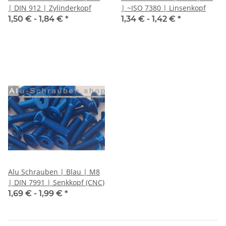
| DIN 912 | Zylinderkopf
| ~ISO 7380 | Linsenkopf
1,50 € -
1,84 €
*
1,34 € -
1,42 €
*
Alu Schrauben | Blau | M8
| DIN 7991 | Senkkopf (CNC)
1,69 € -
1,99 €
*