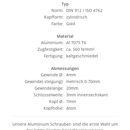
Typ
Norm:
DIN 912 / ISO 4762
Kopfform:
zylindrisch
Farbe:
Gold
Material
Aluminium:
Al 7075 T6
Zugfestigkeit:
ca. 560 N/mm²
Fertigung:
kaltgeschmiedet
Abmessungen
Gewinde Ø:
4mm
Gewinde(-steigung):
metrisch 0.70mm
Gewindelänge:
20mm
Schlüsselweite:
3mm Innensechskant
Kopf Ø:
7mm
Kopfhöhe:
4mm
Unsere Aluminium Schrauben sind die erste Wahl um