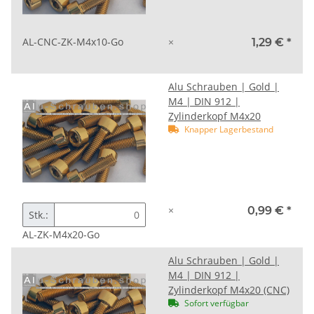
AL-CNC-ZK-M4x10-Go
×
1,29 €
*
Alu Schrauben | Gold |
M4 | DIN 912 |
Zylinderkopf M4x20
Knapper Lagerbestand
×
0,99 €
*
Stk.:
AL-ZK-M4x20-Go
Alu Schrauben | Gold |
M4 | DIN 912 |
Zylinderkopf M4x20 (CNC)
Sofort verfügbar