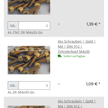
×
1,39 €
*
Stk.:
AL-CNC-ZK-M4x20-Go
Alu Schrauben | Gold |
M4 | DIN 912 |
Zylinderkopf M4x30
Sofort verfügbar
×
1,09 €
*
Stk.:
AL-ZK-M4x30-Go
Alu Schrauben | Gold |
M4 | DIN 912 |