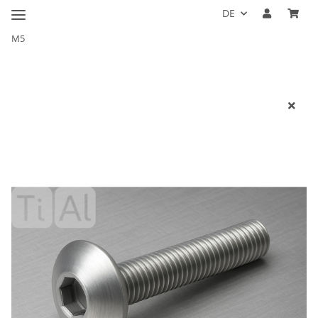
DE
M5