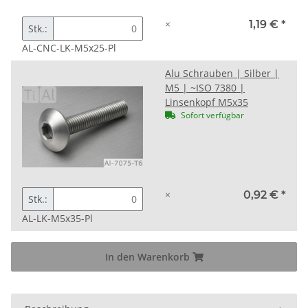
×
1,19 €
*
Stk.:
AL-CNC-LK-M5x25-Pl
Alu Schrauben | Silber |
M5 | ~ISO 7380 |
Linsenkopf M5x35
Sofort verfügbar
×
0,92 €
*
Stk.:
AL-LK-M5x35-Pl
In den Warenkorb