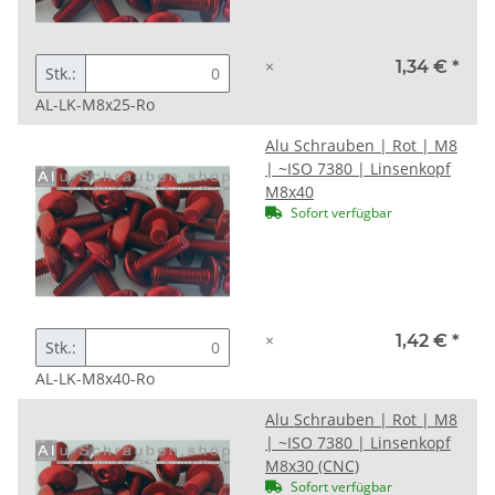
×
1,34 €
*
Stk.:
AL-LK-M8x25-Ro
Alu Schrauben | Rot | M8
| ~ISO 7380 | Linsenkopf
M8x40
Sofort verfügbar
×
1,42 €
*
Stk.:
AL-LK-M8x40-Ro
Alu Schrauben | Rot | M8
| ~ISO 7380 | Linsenkopf
M8x30 (CNC)
Sofort verfügbar