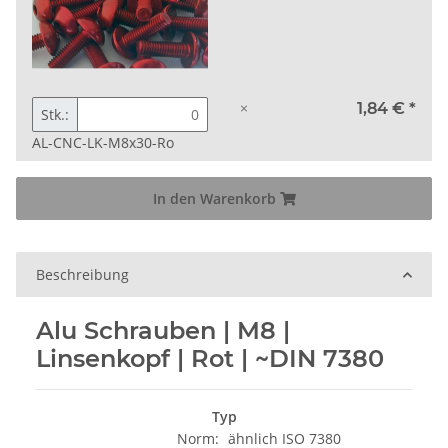
×
1,84 €
*
Stk.:
AL-CNC-LK-M8x30-Ro
In den Warenkorb
Beschreibung
Alu Schrauben | M8 |
Linsenkopf | Rot | ~DIN 7380
Typ
Norm:
ähnlich ISO 7380