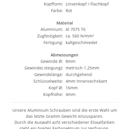
Kopfform:
Linsenkopf / Flachkopf
Farbe:
Rot
Material
Aluminium:
Al 7075 T6
Zugfestigkeit:
ca. 560 N/mm²
Fertigung:
kaltgeschmiedet
Abmessungen
Gewinde Ø:
8mm
Gewinde(-steigung):
metrisch 1.25mm
Gewindelänge:
durchgehend
Schlüsselweite:
4mm Innensechskant
Kopf Ø:
16mm
Kopfhöhe:
4mm
Unsere Aluminium Schrauben sind die erste Wahl um
das letzte Gramm Gewicht einzusparen.
Durch die Auswahl acht verschiedener Eloxalfarben
steht ein breites Farbspektrum zur Verfügung.