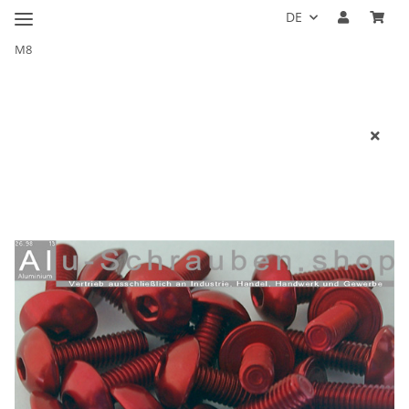
DE
M8