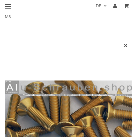
DE
M8