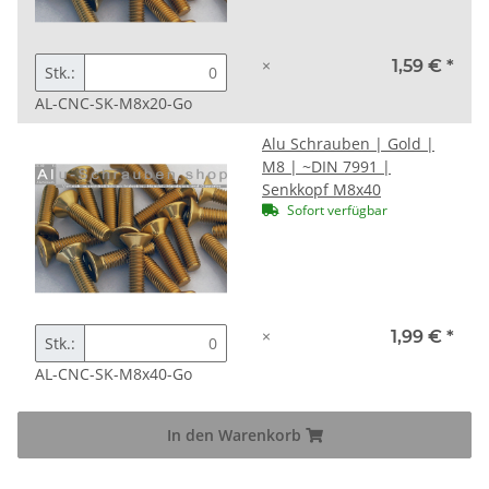
×
1,59 €
*
Stk.:
AL-CNC-SK-M8x20-Go
Alu Schrauben | Gold |
M8 | ~DIN 7991 |
Senkkopf M8x40
Sofort verfügbar
×
1,99 €
*
Stk.:
AL-CNC-SK-M8x40-Go
In den Warenkorb